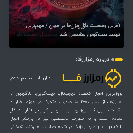
قیمت تتر، بیت‌کوین و اتریوم امروز دوشنبه ۵ مرداد
آخرین وضعیت بازار رمزارزها در جهان / مهم‌ترین
۱۴۰۵ | بیت‌کوین این مرز را از دست بدهد، همه‌چیز
رقابت پنهان دولت‌ها بر سر بیت‌کوین/ ۱۰ کشور برتر
تازه‌ترین رسوایی ارز دیجیتال؛ شکایت میلیاردی روی
بحران بدهی شرکت‌ها و خطر فروش اجباری میلیاردها
میز / ۶۲۲ بیت‌کوین کجا رفت؟
کدامند؟
تغییر می‌کند
دلار بیت‌کوین
تهدید بیت‌کوین مشخص شد
اتفاق تاریخی در بازار رمزارزها / بیت‌کوین سبز شد
اتفاق مهم در بازار رمزارزها / بیت‌کوین وارد فاز تازه شد
چرا سرعت تراکنش‌ها در اقتصاد دیجیتال اهمیت دارد؟
درباره رمزارزفا:
رمزارزفا، سیستم جامع
بروزترین اخبار اقتصاد دیجیتال، بیت‌کوین، بلاکچین و
رمزارزها، از سال 1400 به صورت متمرکز در حوزه اخبار و
مقالات، فین‌تک، ارزهای‌ دیجیتال و کریپتو آغاز به کار
نموده است و به صورت تخصصی نیز در بازنشر اخبار
بلاکچین و ارزهای رمزنگاری شده فعالیت می‌کند.
شما از