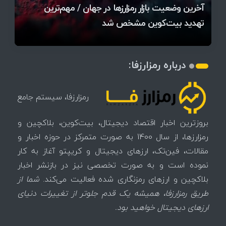
آخرین وضعیت بازار رمزارزها در جهان / مهم‌ترین
۱۴۰۵ | بیت‌کوین این مرز را از دست بدهد، همه‌چیز
رقابت پنهان دولت‌ها بر سر بیت‌کوین/ ۱۰ کشور برتر
تازه‌ترین رسوایی ارز دیجیتال؛ شکایت میلیاردی روی
بحران بدهی شرکت‌ها و خطر فروش اجباری میلیاردها
میز / ۶۲۲ بیت‌کوین کجا رفت؟
کدامند؟
تغییر می‌کند
دلار بیت‌کوین
تهدید بیت‌کوین مشخص شد
اتفاق تاریخی در بازار رمزارزها / بیت‌کوین سبز شد
اتفاق مهم در بازار رمزارزها / بیت‌کوین وارد فاز تازه شد
چرا سرعت تراکنش‌ها در اقتصاد دیجیتال اهمیت دارد؟
درباره رمزارزفا:
رمزارزفا، سیستم جامع
بروزترین اخبار اقتصاد دیجیتال، بیت‌کوین، بلاکچین و
رمزارزها، از سال 1400 به صورت متمرکز در حوزه اخبار و
مقالات، فین‌تک، ارزهای‌ دیجیتال و کریپتو آغاز به کار
نموده است و به صورت تخصصی نیز در بازنشر اخبار
بلاکچین و ارزهای رمزنگاری شده فعالیت می‌کند.
شما از
طریق رمزارزفا، همیشه یک قدم جلوتر از تغییرات دنیای
ارزهای دیجیتال خواهید بود.