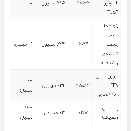
با موتور
58602
685 میلیون
–
TU5P
پژو 207
دستی
(سقف
60412
643 میلیون
1.9 میلیارد
شیشه‌ای
ارتقایافته)
سورن پلاس
1.98
EF7
55515
632 میلیون
میلیارد
دوگانه‌سوز
رانا پلاس
1.67
61702
621 میلیون
ارتقایافته
میلیارد