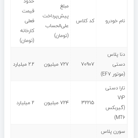
حدود
مبلغ
قیمت
پیش‌پرداخت
نام خودرو
کد کلاس
فعلی
علی‌الحساب
کارخانه
(تومان)
(تومان)
دنا پلاس
دستی
70907
727 میلیون
2.2 میلیارد
(موتور EF7)
تارا دستی
V1P
32215
724 میلیون
2 میلیارد
(گیربکس
MT6)
سورن پلاس