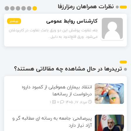
نظرات همراهان رمزارزفا
اسماعیل زاده
کارشناس روابط عمومی
بیشتر
بیشتر
بیشتر
بیشتر
بیشتر
بیشتر
تا قبل از خوندن این مقاله فکر می‌کردم ورق قلع‌اندود
بله، تفاوت پوشش این دو ورق باعث تفاوت در کاربردشان
می‌شود. ورق قلع‌اندود به دلیل...
همون ورق گالوانیزه است. تفاو...
تریدرها در حال مشاهده چه مقالاتی هستند؟
انتقاد بیماران هموفیلی از کمبود دارو؛
درخواست از رسانه‌ها
مرداد ۱۷, ۱۴۰۵
0
1
پیرصالحی: جامعه به رسانه ای مطالبه گر و
آزاد نیاز دارد