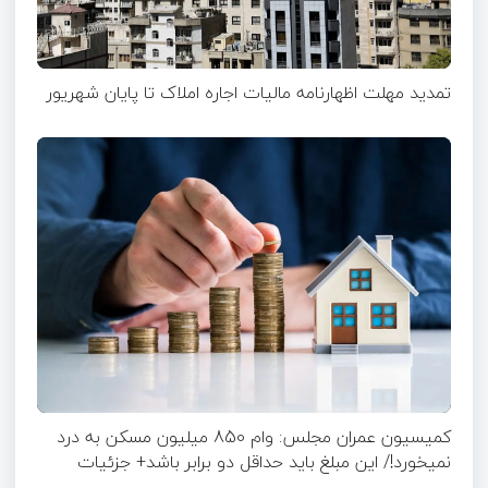
تمدید مهلت اظهارنامه مالیات اجاره املاک تا پایان شهریور
کمیسیون عمران مجلس: وام 850 میلیون مسکن به درد
نمیخورد!/ این مبلغ باید حداقل دو برابر باشد+ جزئیات