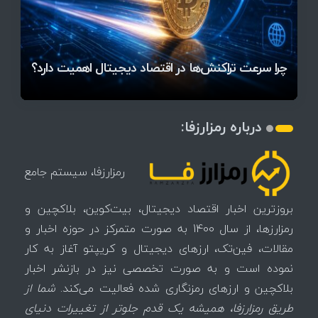
قیمت تتر، بیت‌کوین و اتریوم امروز دوشنبه ۵ مرداد
آخرین وضعیت بازار رمزارزها در جهان / مهم‌ترین
راهنمای انتخاب مسیر مناسب برای ورود به بازار ارز
۱۴۰۵ | بیت‌کوین این مرز را از دست بدهد، همه‌چیز
رقابت پنهان دولت‌ها بر سر بیت‌کوین/ ۱۰ کشور برتر
تازه‌ترین رسوایی ارز دیجیتال؛ شکایت میلیاردی روی
میز / ۶۲۲ بیت‌کوین کجا رفت؟
کدامند؟
دیجیتال
تغییر می‌کند
تهدید بیت‌کوین مشخص شد
اتفاق تاریخی در بازار رمزارزها / بیت‌کوین سبز شد
اتفاق مهم در بازار رمزارزها / بیت‌کوین وارد فاز تازه شد
چرا سرعت تراکنش‌ها در اقتصاد دیجیتال اهمیت دارد؟
درباره رمزارزفا:
رمزارزفا، سیستم جامع
بروزترین اخبار اقتصاد دیجیتال، بیت‌کوین، بلاکچین و
رمزارزها، از سال 1400 به صورت متمرکز در حوزه اخبار و
مقالات، فین‌تک، ارزهای‌ دیجیتال و کریپتو آغاز به کار
نموده است و به صورت تخصصی نیز در بازنشر اخبار
بلاکچین و ارزهای رمزنگاری شده فعالیت می‌کند.
شما از
طریق رمزارزفا، همیشه یک قدم جلوتر از تغییرات دنیای