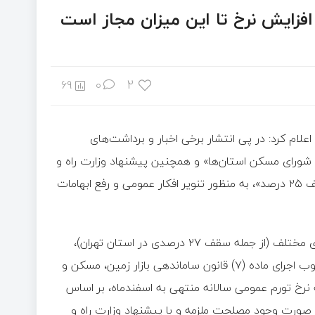
فزایش نرخ تا این میزان مجاز است
2
69
0
علام کرد: در پی انتشار برخی اخبار و برداشت‌های
«تعیین سقف افزایش اجاره‌بها در سال ۱۴۰۵ از سوی شورای مسکن استان‌ها» و همچنین پیشنهاد وزارت راه و
شهرسازی در خصوص «تمدید خودکار قراردادهای اجاره مسکن با سقف ۲۵ درصد»، به منظور تنویر افکار عمومی و رفع ابهامات
تعیین سقف مجاز افزایش اجاره‌بها در نرخ‌های متفاوت در استان‌های مختلف (از جمله سقف ۲۷ درصدی در استان تهران)،
متناسب با شرایط اقتصادی و وضعیت بازار اجاره هر استان، در چارچوب اجرای ماده (۷) قانون ساماندهی بازار زمین، مسکن و
ه نرخ تورم عمومی سالانه منتهی به اسفندماه، بر اساس
شورای عالی مسکن در صورت وجود مصلحت ملزمه و با پیشنهاد وزارت راه و