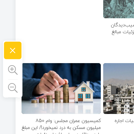
یب‌دیدگان
یات مبالغ
×
یات اجاره
کمیسیون عمران مجلس: وام 850
میلیون مسکن به درد نمیخورد!/ این مبلغ