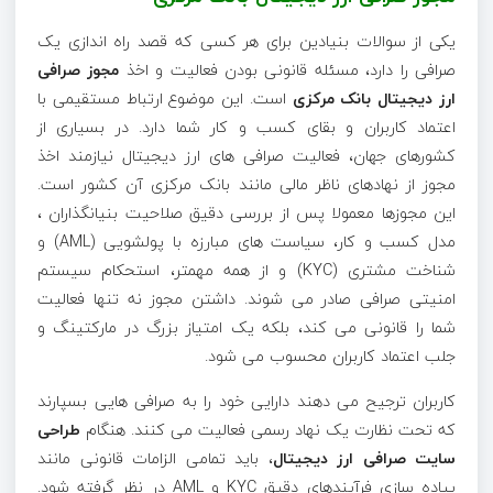
یکی از سوالات بنیادین برای هر کسی که قصد راه اندازی یک
صرافی را دارد، مسئله قانونی بودن فعالیت و اخذ
مجوز صرافی
ارز دیجیتال بانک مرکزی
است. این موضوع ارتباط مستقیمی با
اعتماد کاربران و بقای کسب و کار شما دارد. در بسیاری از
کشورهای جهان، فعالیت صرافی های ارز دیجیتال نیازمند اخذ
مجوز از نهادهای ناظر مالی مانند بانک مرکزی آن کشور است.
این مجوزها معمولا پس از بررسی دقیق صلاحیت بنیانگذاران ،
مدل کسب و کار، سیاست های مبارزه با پولشویی (AML) و
شناخت مشتری (KYC) و از همه مهمتر، استحکام سیستم
امنیتی صرافی صادر می شوند. داشتن مجوز نه تنها فعالیت
شما را قانونی می کند، بلکه یک امتیاز بزرگ در مارکتینگ و
جلب اعتماد کاربران محسوب می شود.
کاربران ترجیح می دهند دارایی خود را به صرافی هایی بسپارند
که تحت نظارت یک نهاد رسمی فعالیت می کنند. هنگام
طراحی
سایت صرافی ارز دیجیتال
، باید تمامی الزامات قانونی مانند
پیاده سازی فرآیندهای دقیق KYC و AML در نظر گرفته شود.