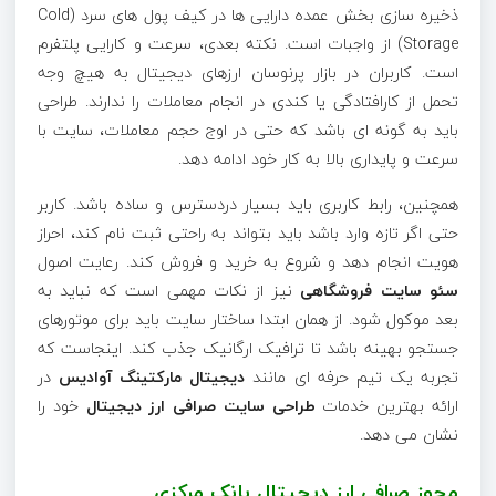
ذخیره سازی بخش عمده دارایی ها در کیف پول های سرد (Cold
Storage) از واجبات است. نکته بعدی، سرعت و کارایی پلتفرم
است. کاربران در بازار پرنوسان ارزهای دیجیتال به هیچ وجه
تحمل از کارافتادگی یا کندی در انجام معاملات را ندارند. طراحی
باید به گونه ای باشد که حتی در اوج حجم معاملات، سایت با
سرعت و پایداری بالا به کار خود ادامه دهد.
همچنین، رابط کاربری باید بسیار دردسترس و ساده باشد. کاربر
حتی اگر تازه وارد باشد باید بتواند به راحتی ثبت نام کند، احراز
هویت انجام دهد و شروع به خرید و فروش کند. رعایت اصول
سئو سایت فروشگاهی
نیز از نکات مهمی است که نباید به
بعد موکول شود. از همان ابتدا ساختار سایت باید برای موتورهای
جستجو بهینه باشد تا ترافیک ارگانیک جذب کند. اینجاست که
تجربه یک تیم حرفه ای مانند
دیجیتال مارکتینگ آوادیس
در
ارائه بهترین خدمات
طراحی سایت صرافی ارز دیجیتال
خود را
نشان می دهد.
مجوز صرافی ارز دیجیتال بانک مرکزی