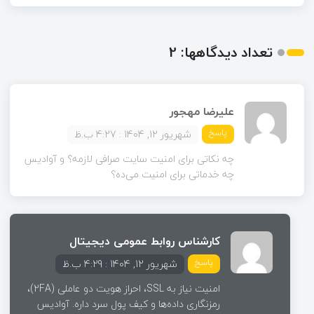
تعداد دیدگاهها: 2
علیرضا مهجور
پاسخ
شهریور 12, 1404 : 4:27 ب.ظ
چه نکاتی برای امنیت سایت صرافی لازمه؟ و آوادیس
چه خدماتی برای امنیت می‌ده؟
کارشناس روابط عمومی دیجیتال
پاسخ
شهریور 12, 1404 : 4:29 ب.ظ
امنیت نیاز به SSL، احراز هویت دو عاملی (2FA)،
رمزنگاری داده‌ها و کیف پول سرد داره. آوادیس