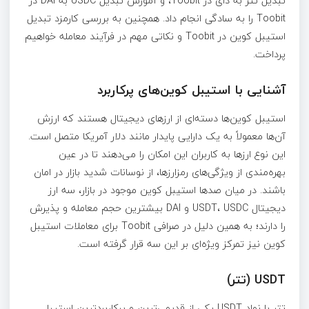
تبدیل تتر به دای در Toobit، و آموزش تبدیل USDC به DAI در
Toobit را به سادگی انجام داد. همچنین به بررسی کارمزد تبدیل
استیبل‌ کوین در Toobit و نکاتی مهم در فرآیند معامله خواهیم
پرداخت.
آشنایی با استیبل‌ کوین‌های پرکاربرد
استیبل‌ کوین‌ها دسته‌ای از ارزهای دیجیتال هستند که ارزش
آن‌ها معمولاً به یک دارایی پایدار مانند دلار آمریکا متصل است.
این نوع ارزها به کاربران این امکان را می‌دهند تا در عین
بهره‌مندی از ویژگی‌های رمزارزها، از نوسانات شدید بازار در امان
باشند. در میان صدها استیبل‌ کوین موجود در بازار، سه ارز
دیجیتال USDT، USDC و DAI بیشترین حجم معامله و پذیرش
را دارند؛ به همین دلیل در صرافی Toobit برای معاملات استیبل‌
کوین نیز تمرکز ویژه‌ای بر این سه قرار گرفته است.
USDT (تتر)
تتر با نماد USDT یکی از قدیمی‌ترین و پرکاربردترین استیبل‌