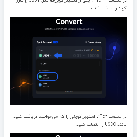
در قسمت “From”، یکی از استیبل‌کوین‌ها مثل USDT را سرچ
کرده و انتخاب کنید.
در قسمت “To”، استیبل‌کوینی را که می‌خواهید دریافت کنید،
مانند USDC را انتخاب کنید.