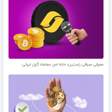
معرفی صرافی راستین؛ خانه امن معامله گران ایرانی