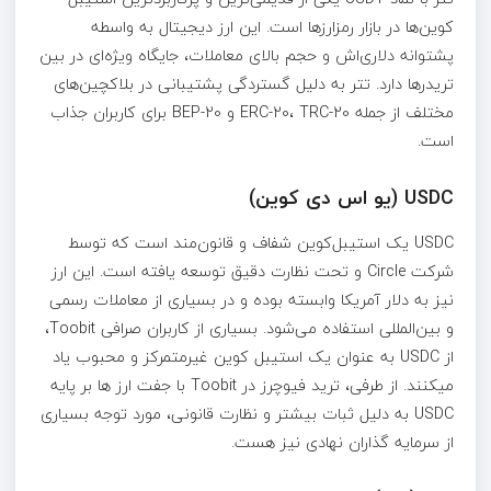
کوین‌ها در بازار رمزارزها است. این ارز دیجیتال به واسطه
پشتوانه دلاری‌اش و حجم بالای معاملات، جایگاه ویژه‌ای در بین
تریدرها دارد. تتر به دلیل گستردگی پشتیبانی در بلاکچین‌های
مختلف از جمله ERC-20، TRC-20 و BEP-20 برای کاربران جذاب
است.
USDC (یو اس دی کوین)
USDC یک استیبل‌کوین شفاف و قانون‌مند است که توسط
شرکت Circle و تحت نظارت دقیق توسعه یافته است. این ارز
نیز به دلار آمریکا وابسته بوده و در بسیاری از معاملات رسمی
و بین‌المللی استفاده می‌شود. بسیاری از کاربران صرافی Toobit،
از USDC به عنوان یک استیبل‌ کوین غیرمتمرکز و محبوب یاد
میکنند. از طرفی، ترید فیوچرز در Toobit با جفت ارز ها بر پایه
USDC به دلیل ثبات بیشتر و نظارت قانونی، مورد توجه بسیاری
از سرمایه‌ گذاران نهادی نیز هست.