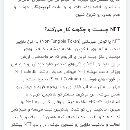
بشناسین، ادامه توضیحات رو تو سایت
کریپتونگار
بخونین و
قدم بعدی رو شروع کنین.
NFT چیست و چگونه کار می‌کند؟
NFT یا توکن غیرمثلی (Non-Fungible Token) یه نوع دارایی
دیجیتاله که روی بلاکچین ساخته میشه. برخلاف ارزهای
دیجیتال مثل بیت کوین یا اتریوم که هر واحدشون ارزش
برابری داره، هر NFT ویژگی‌های منحصربه‌فرد خودش رو داره. این
ویژگی باعث میشه NFT غیرقابل تعویض باشه. اطلاعات NFT
تو قراردادهای هوشمند (Smart Contract) ذخیره میشه و
جزئیاتی مثل اسم اثر، خالق اون و تاریخچه خرید و فروش رو
شامل می‌شه. این توکن‌ها بیشتر تو بلاکچین اتریوم با
استاندارد ERC-721 ساخته میشن. وقتی کسی یه NFT رو
میخره، مالکیت اون تو شبکه بلاکچین ثبت می‌شه و هیچ‌کس
نمیتونه اونو تغییر بده یا حذف کنه. همین ثبت تغییرناپذیر،
اصالت و مالکیت دارایی رو تضمین میکنه. در واقع، NFT بیشتر