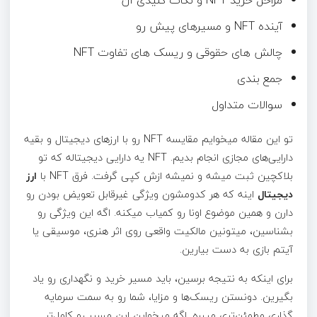
مراحل خرید NFT و نکات کلیدی آن
آینده NFT و مسیرهای پیش رو
چالش های حقوقی و ریسک های تفاوت NFT
جمع بندی
سوالات متداول
تو این مقاله میخوایم مقایسه NFT رو با ارزهای دیجیتال و بقیه
دارایی‌های مجازی انجام بدیم. NFT یه دارایی دیجیتاله که تو
بلاکچین ثبت میشه و نمیشه ازش کپی گرفت. فرق NFT با
ارز
دیجیتال
اینه که هر کدومشون ویژگی غیرقابل تعویض بودن رو
دارن و همین موضوع اونا رو کمیاب میکنه. اگه این ویژگی رو
بشناسین، میتونین مالکیت واقعی روی اثر هنری، موسیقی یا
آیتم بازی به دست بیارین.
برای اینکه به نتیجه برسین، باید مسیر خرید و نگهداری رو یاد
بگیرین. دونستن ریسک‌ها و مزایا، شما رو به سمت سرمایه
گذاری مطمئن‌تری میبره. اگه میخواین این مسیر رو کامل‌تر