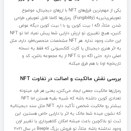
یکی از مهم‌ترین فرق‌های NFT با ارزهای دیجیتال، موضوع
تعویض‌پذیریه (Fungibility). رمزارزها کاملا قابل تعویض طراحی
شدن. مثلاً، اگه ۱ بیت کوین رو با ۱ بیت کوین دیگه عوض
کنین، هیچ تغییری تو ارزش دارایی شما پیش نمیاد اما تو NFT
این حالت وجود نداره. هر NFT مشخصات منحصربه‌فرد داره، مثل
یه اثر هنری دیجیتال یا کارت کلکسیونی که فقط یه نسخه
اصلی داره. حتی اگه دو تا NFT از یه مجموعه باشن، کد و
تاریخچه اونا با هم فرق میکنه.
بررسی نقش مالکیت و اصالت در تفاوت NFT
رمزارزها مالکیت جمعی ایجاد می‌کنن، یعنی هر فرد میتونه
تعدادی کوین داشته باشه که شبیه بقیه هستن اما NFT
بیشتر رو مالکیت شخصی تأکید داره. NFT مثل سند دیجیتالیه
که نشون میده شما مالک یه اثر یا دارایی خاص هستین. این
ثبت تو بلاکچین باعث میشه امکان کلاهبرداری یا تغییر اون
وجود نداشته باشه. مثلاً، تو فروش بزرگ Beeple در سال ۲۰۲۱