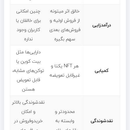
خالق اثر میتونه
چنین امکانی
از فروش اولیه و
برای خالقان یا
درآمدزایی
فروش‌های بعدی
کاربران وجود
سهم بگیره
نداره
دارایی‌ها مثل
بیت کوین یا
هر NFT یکتا و
کمیابی
توکن‌های مشابه،
غیرقابل تعویضه
قابل تعویض
هستن
نقدشوندگی بالاتر
محدودتر و
و امکان
نقدشوندگی
وابسته به
خریدوفروش در
بازارهای خاص
صرافی‌های