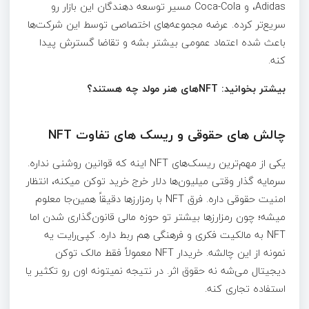
،Adidas و Coca-Cola مسیر توسعه دهندگان این بازار رو
سریع‌تر کرده. عرضه مجموعه‌های اختصاصی توسط این شرکت‌ها
باعث شده اعتماد عمومی بیشتر بشه و تقاضا گسترش پیدا
کنه.
بیشتر بخوانید: NFT‌های هنر مولد چه هستند؟
چالش های حقوقی و ریسک های تفاوت NFT
یکی از مهم‌ترین ریسک‌های NFT اینه که قوانین روشنی نداره.
سرمایه گذار وقتی میلیون‌ها دلار خرج خرید توکن میکنه، انتظار
امنیت حقوقی داره. فرق NFT با رمزارزها دقیقاً همین‌جا معلوم
میشه؛ چون رمزارزها بیشتر تو حوزه مالی قانون‌گذاری شدن اما
NFT به مالکیت فکری و فرهنگی هم ربط داره. کپی‌رایت یه
نمونه از این چالشه. خریدار NFT معمولاً فقط مالک توکن
دیجیتال می‌شه نه حقوق اثر. در نتیجه نمیتونه اون رو تکثیر یا
استفاده تجاری کنه.