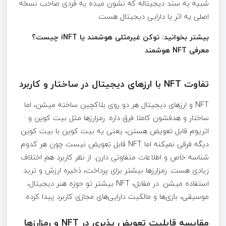
شبیه یه سند دیجیتاله که نشون میده یه فردی صاحب نسخه
اصلی یه اثر یا دارایی دیجیتال هست.
بیشتر بخوانید: توکن غیرمثلی هوشمند یا iNFT چیست؟
معرفی NFT هوشمند
تفاوت NFT با ارزهای دیجیتال در ساختار و کاربرد
NFT و ارزهای دیجیتال هر دو روی بلاکچین ساخته میشن، اما
ساختار و هدفشون کاملا فرق داره. رمزارزها مثل بیت کوین و
اتریوم قابل تعویض هستن، یعنی یه بیت کوین با بیت کوین
دیگه فرقی نمیکنه اما NFT قابل تعویض نیست چون هر کدوم
شناسه خاص و اطلاعات متفاوتی دارن. از نظر کاربرد هم اختلاف
زیادی هست. رمزارزها بیشتر برای پرداخت، ذخیره ارزش و ترید
استفاده میشن. در مقابل، NFT بیشتر تو حوزه هنر دیجیتال،
موسیقی، بازی‌ها و مالکیت دارایی‌های مجازی کاربرد پیدا کرده.
مقایسه قابلیت تعویض پذیری در NFT و رمزارزها