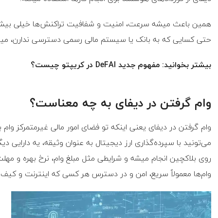
همین باعث میشه سرعت، امنیت و شفافیت تراکنش‌ها خیلی بیشتر ب
حتی کسایی که به بانک یا سیستم مالی رسمی دسترسی ندارن، میت
بیشتر بخوانید: مفهوم جدید DeFAI در کریپتو چیست؟
وام گرفتن در دیفای به چه معناست؟
وام گرفتن در دیفای یعنی اینکه تو فضای امور مالی غیرمتمرکز وام ب
می‌تونید با سپرده‌گذاری ارز دیجیتال به عنوان وثیقه، یه دارایی دیگ
روی بلاکچین انجام میشه و شرایطی مثل مبلغ وام، نرخ بهره و م
وام‌ها معمولاً سریع، امن و در دسترس هر کسی که اینترنت و کیف پ