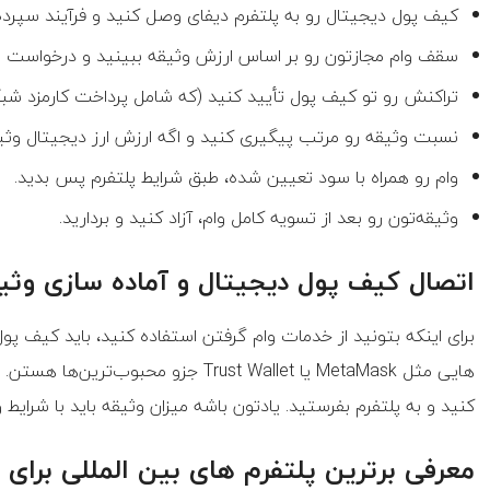
کیف پول دیجیتال رو به پلتفرم دیفای وصل کنید و فرآیند سپرده
سقف وام مجازتون رو بر اساس ارزش وثیقه ببینید و درخواست وا
تراکنش رو تو کیف پول تأیید کنید (که شامل پرداخت کارمزد شبکه 
نسبت وثیقه رو مرتب پیگیری کنید و اگه ارزش ارز دیجیتال وثیق
وام رو همراه با سود تعیین شده، طبق شرایط پلتفرم پس بدید.
وثیقه‌تون رو بعد از تسویه کامل وام، آزاد کنید و بردارید.
اتصال کیف پول دیجیتال و آماده سازی وثی
برای اینکه بتونید از خدمات وام گرفتن استفاده کنید، باید کیف 
هایی مثل MetaMask یا Trust Wallet جزو م
کنید و به پلتفرم بفرستید. یادتون باشه میزان وثیقه باید با شرای
معرفی برترین پلتفرم های بین المللی برای 