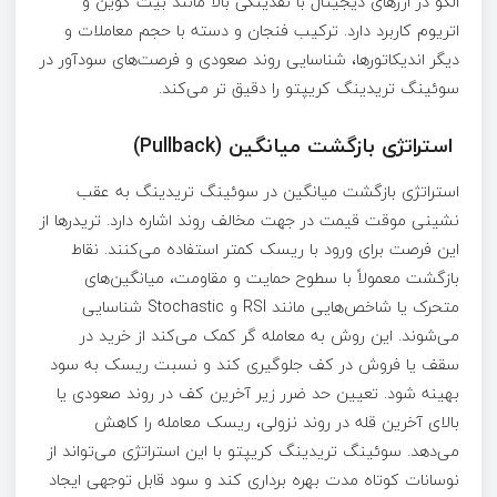
الگو در ارزهای دیجیتال با نقدینگی بالا مانند بیت‌ کوین و
اتریوم کاربرد دارد. ترکیب فنجان و دسته با حجم معاملات و
دیگر اندیکاتورها، شناسایی روند صعودی و فرصت‌های سودآور در
سوئینگ تریدینگ کریپتو را دقیق‌ تر می‌کند.
استراتژی بازگشت میانگین (Pullback)
استراتژی بازگشت میانگین در سوئینگ تریدینگ به عقب‌
نشینی موقت قیمت در جهت مخالف روند اشاره دارد. تریدرها از
این فرصت برای ورود با ریسک کمتر استفاده می‌کنند. نقاط
بازگشت معمولاً با سطوح حمایت و مقاومت، میانگین‌های
متحرک یا شاخص‌هایی مانند RSI و Stochastic شناسایی
می‌شوند. این روش به معامله‌ گر کمک می‌کند از خرید در
سقف یا فروش در کف جلوگیری کند و نسبت ریسک به سود
بهینه شود. تعیین حد ضرر زیر آخرین کف در روند صعودی یا
بالای آخرین قله در روند نزولی، ریسک معامله را کاهش
می‌دهد. سوئینگ تریدینگ کریپتو با این استراتژی می‌تواند از
نوسانات کوتاه‌ مدت بهره‌ برداری کند و سود قابل توجهی ایجاد