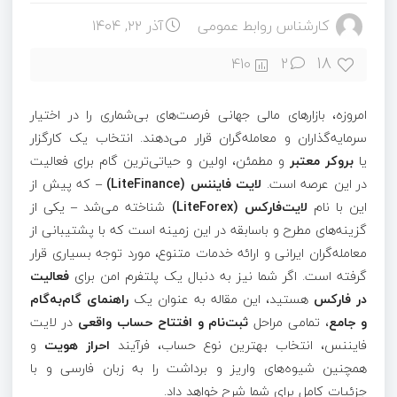
کارشناس روابط عمومی
آذر ۲۲, ۱۴۰۴
18
410
2
امروزه، بازارهای مالی جهانی فرصت‌های بی‌شماری را در اختیار
سرمایه‌گذاران و معامله‌گران قرار می‌دهند. انتخاب یک کارگزار
یا
بروکر معتبر
و مطمئن، اولین و حیاتی‌ترین گام برای فعالیت
در این عرصه است.
لایت‌ فایننس (LiteFinance)
– که پیش از
این با نام
لایت‌فارکس (LiteForex)
شناخته می‌شد – یکی از
گزینه‌های مطرح و باسابقه در این زمینه است که با پشتیبانی از
معامله‌گران ایرانی و ارائه خدمات متنوع، مورد توجه بسیاری قرار
گرفته است. اگر شما نیز به دنبال یک پلتفرم امن برای
فعالیت
در فارکس
هستید، این مقاله به عنوان یک
راهنمای گام‌به‌گام
و جامع
، تمامی مراحل
ثبت‌نام و افتتاح حساب واقعی
در لایت‌
فایننس، انتخاب بهترین نوع حساب، فرآیند
احراز هویت
و
همچنین شیوه‌های واریز و برداشت را به زبان فارسی و با
جزئیات کامل برای شما شرح خواهد داد.