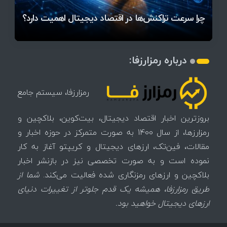
آخرین وضعیت بازار رمزارزها در جهان / مهم‌ترین
۱۴۰۵ | بیت‌کوین این مرز را از دست بدهد، همه‌چیز
رقابت پنهان دولت‌ها بر سر بیت‌کوین/ ۱۰ کشور برتر
تازه‌ترین رسوایی ارز دیجیتال؛ شکایت میلیاردی روی
بحران بدهی شرکت‌ها و خطر فروش اجباری میلیاردها
میز / ۶۲۲ بیت‌کوین کجا رفت؟
کدامند؟
تغییر می‌کند
دلار بیت‌کوین
تهدید بیت‌کوین مشخص شد
اتفاق تاریخی در بازار رمزارزها / بیت‌کوین سبز شد
اتفاق مهم در بازار رمزارزها / بیت‌کوین وارد فاز تازه شد
چرا سرعت تراکنش‌ها در اقتصاد دیجیتال اهمیت دارد؟
درباره رمزارزفا:
رمزارزفا، سیستم جامع
بروزترین اخبار اقتصاد دیجیتال، بیت‌کوین، بلاکچین و
رمزارزها، از سال 1400 به صورت متمرکز در حوزه اخبار و
مقالات، فین‌تک، ارزهای‌ دیجیتال و کریپتو آغاز به کار
نموده است و به صورت تخصصی نیز در بازنشر اخبار
بلاکچین و ارزهای رمزنگاری شده فعالیت می‌کند.
شما از
طریق رمزارزفا، همیشه یک قدم جلوتر از تغییرات دنیای
ارزهای دیجیتال خواهید بود.