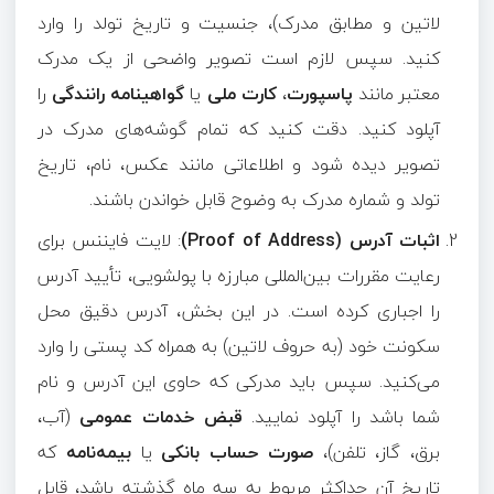
لاتین و مطابق مدرک)، جنسیت و تاریخ تولد را وارد
کنید. سپس لازم است تصویر واضحی از یک مدرک
معتبر مانند
پاسپورت
،
کارت ملی
یا
گواهینامه رانندگی
را
آپلود کنید. دقت کنید که تمام گوشه‌های مدرک در
تصویر دیده شود و اطلاعاتی مانند عکس، نام، تاریخ
تولد و شماره مدرک به وضوح قابل خواندن باشند.
اثبات آدرس (Proof of Address)
: لایت‌ فایننس برای
رعایت مقررات بین‌المللی مبارزه با پولشویی، تأیید آدرس
را اجباری کرده است. در این بخش، آدرس دقیق محل
سکونت خود (به حروف لاتین) به همراه کد پستی را وارد
می‌کنید. سپس باید مدرکی که حاوی این آدرس و نام
شما باشد را آپلود نمایید.
قبض خدمات عمومی
(آب،
برق، گاز، تلفن)،
صورت حساب بانکی
یا
بیمه‌نامه
که
تاریخ آن حداکثر مربوط به سه ماه گذشته باشد، قابل