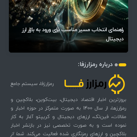
قیمت تتر، بیت‌کوین و اتریوم امروز دوشنبه ۵ مرداد
آخرین وضعیت بازار رمزارزها در جهان / مهم‌ترین
راهنمای انتخاب مسیر مناسب برای ورود به بازار ارز
۱۴۰۵ | بیت‌کوین این مرز را از دست بدهد، همه‌چیز
رقابت پنهان دولت‌ها بر سر بیت‌کوین/ ۱۰ کشور برتر
تازه‌ترین رسوایی ارز دیجیتال؛ شکایت میلیاردی روی
میز / ۶۲۲ بیت‌کوین کجا رفت؟
کدامند؟
دیجیتال
تغییر می‌کند
تهدید بیت‌کوین مشخص شد
اتفاق تاریخی در بازار رمزارزها / بیت‌کوین سبز شد
اتفاق مهم در بازار رمزارزها / بیت‌کوین وارد فاز تازه شد
چرا سرعت تراکنش‌ها در اقتصاد دیجیتال اهمیت دارد؟
درباره رمزارزفا:
رمزارزفا، سیستم جامع
بروزترین اخبار اقتصاد دیجیتال، بیت‌کوین، بلاکچین و
رمزارزها، از سال 1400 به صورت متمرکز در حوزه اخبار و
مقالات، فین‌تک، ارزهای‌ دیجیتال و کریپتو آغاز به کار
نموده است و به صورت تخصصی نیز در بازنشر اخبار
بلاکچین و ارزهای رمزنگاری شده فعالیت می‌کند.
شما از