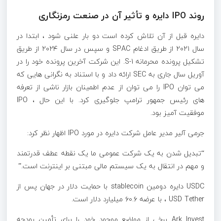
روند IPO دایره و تأثیر آن در صنعت رمزنگاری
دایره قبل از آن تلاش کرده است دو بار علنی شود ، ابتدا در
سال ۲۰۲۱ از طریق ادغام SPAC و سپس در سال ۲۰۲۴ از طریق
تشکیل پرونده محرمانه S-1. این شرکت آخرین پرونده خود را در
آوریل سال جاری به SEC ارائه داد و با استناد به نگرانی هایی که
می توان IPO را می توان از عدم اطمینان بازار ناشی از تعرفه
های رئیس جمهور ترامپ جلوگیری کرد. با این حال ، IPO
موفقیت آمیز بود.
جرمی آلیر مدیر عامل شرکت دایره در مورد IPO اظهار نظر کرد:
“تبدیل شدن به یک شرکت عمومی ما یک نقطه عطف قدرتمند
و مهم در انتقال به یک سیستم مالی مبتنی بر اینترنت است.”
USDC دایره دومین stablecoin با حمایت دلار در جهان پس از
USD Tether ، با عرضه ۶۰.۶ میلیارد دلار است.
Ark Invest برخی از مواضع موجود خود را برای تأمین بودجه