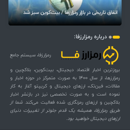
آخرین وضعیت بازار رمزارزها در جهان / مهم‌ترین
۱۴۰۵ | بیت‌کوین این مرز را از دست بدهد، همه‌چیز
رقابت پنهان دولت‌ها بر سر بیت‌کوین/ ۱۰ کشور برتر
تازه‌ترین رسوایی ارز دیجیتال؛ شکایت میلیاردی روی
بحران بدهی شرکت‌ها و خطر فروش اجباری میلیاردها
میز / ۶۲۲ بیت‌کوین کجا رفت؟
کدامند؟
تغییر می‌کند
دلار بیت‌کوین
آیا بیت‌کوین دوباره به کانال ۴۴ هزار دلار برمی‌گردد؟
تهدید بیت‌کوین مشخص شد
اتفاق تاریخی در بازار رمزارزها / بیت‌کوین سبز شد
اتفاق مهم در بازار رمزارزها / بیت‌کوین وارد فاز تازه شد
درباره رمزارزفا:
رمزارزفا، سیستم جامع
بروزترین اخبار اقتصاد دیجیتال، بیت‌کوین، بلاکچین و
رمزارزها، از سال 1400 به صورت متمرکز در حوزه اخبار و
مقالات، فین‌تک، ارزهای‌ دیجیتال و کریپتو آغاز به کار
نموده است و به صورت تخصصی نیز در بازنشر اخبار
بلاکچین و ارزهای رمزنگاری شده فعالیت می‌کند.
شما از
طریق رمزارزفا، همیشه یک قدم جلوتر از تغییرات دنیای
ارزهای دیجیتال خواهید بود.