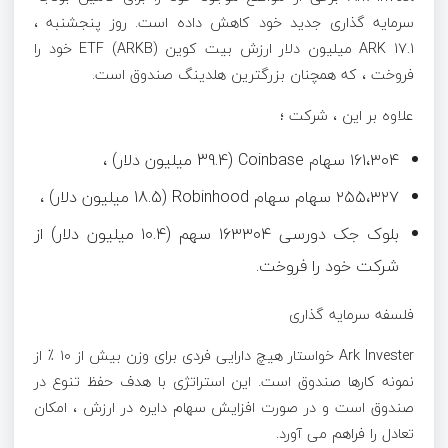
سرمایه گذاری جدید خود کاهش داده است. روز پنجشنبه ،
ARK 17.1 میلیون دلار ارزش بیت کوین ETF (ARKB) خود را
فروخت ، که همچنان بزرگترین هلدینگ صندوق است.
علاوه بر این ، شرکت ؛
۱۶۱،۳۰۴ سهام Coinbase (39.4 میلیون دلار) ،
۲۵۵،۳۲۷ سهام سهام Robinhood (18.5 میلیون دلار) ،
بلوک جک دورسی ۱۶۳۳۰۴ سهم (۱۰.۴ میلیون دلار) از
شرکت خود را فروخت.
فلسفه سرمایه گذاری
Ark Invester خواستار هیچ دارایی فردی برای وزن بیش از ۱۰ ٪ از
نمونه کارها صندوق است. این استراتژی با هدف حفظ تنوع در
صندوق است و در صورت افزایش سهام دایره در ارزش ، امکان
تعادل را فراهم می آورد.