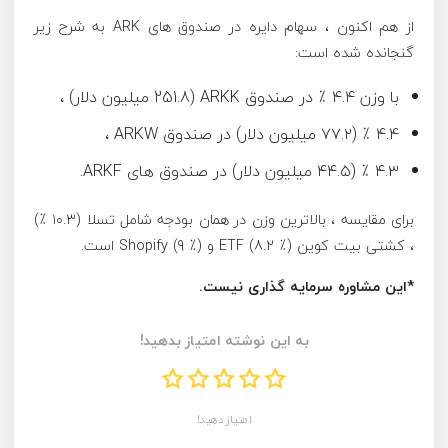
از هم اکنون ، سهام دایره در صندوق های ARK به شرح زیر
گنجانده شده است:
با وزن ۴.۴ ٪ در صندوق ARKK (251.8 میلیون دلار) ،
۴.۴ ٪ (۷۷.۲ میلیون دلار) در صندوق ARKW ،
۴.۳ ٪ (۴۴.۵ میلیون دلار) در صندوق های ARKF.
برای مقایسه ، بالاترین وزن در همان بودجه شامل تسلا (۱۰.۳ ٪)
، کشتی بیت کوین ETF (8.2 ٪) و Shopify (9 ٪) است.
*این مشاوره سرمایه گذاری نیست.
به این نوشته امتیاز بدهید!
امتیاز دهید!