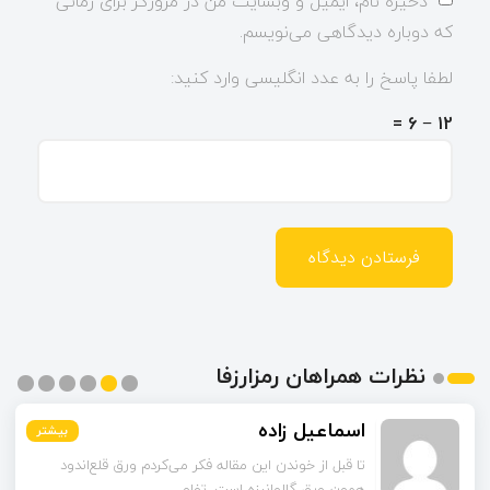
ذخیره نام، ایمیل و وبسایت من در مرورگر برای زمانی
که دوباره دیدگاهی می‌نویسم.
لطفا پاسخ را به عدد انگلیسی وارد کنید:
12 − 6 =
نظرات همراهان رمزارزفا
اسماعیل زاده
کارشناس روابط عمومی
بیشتر
بیشتر
بیشتر
بیشتر
بیشتر
بیشتر
تا قبل از خوندن این مقاله فکر می‌کردم ورق قلع‌اندود
بله، در بسیاری از بروکرها برداشت وجه یا رعایت نکردن
همون ورق گالوانیزه است. تفاو...
شرایط طرح می‌تواند باعث کاهش...