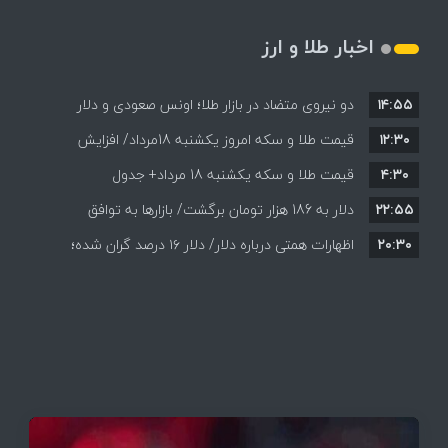
اخبار طلا و ارز
۱۴:۵۵
دو نیروی متضاد در بازار طلا؛ اونس صعودی و دلار
۱۲:۳۰
نزولی
قیمت طلا و سکه امروز یکشنبه 18مرداد/ افزایش
۴:۳۰
قیمت طلا و سکه یکشنبه 18 مرداد+ جدول
قیمت ها + جدول و جزئیات
۲۲:۵۵
دلار به 186 هزار تومان برگشت/ بازارها به توافق
۲۰:۳۰
احتمالی هرمز چه واکنشی نشان دادند؟
اظهارات همتی درباره دلار/ دلار ۱۶ درصد گران شده؛
این افزایش طبیعی است