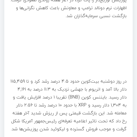
اظهارات نرم دونالد ترامپ و معاونش باعث کاهش نگرانی‌ها و
بازگشت نسبی سرمایه‌گذاران شد.
در روز دوشنبه بیت‌کوین حدود 4.5 درصد رشد کرد و تا 115,459
دلار بالا آمد و اتریوم با جهشی نزدیک به 11.3 درصد به 4,161
دلار رسید. بایننس کوین (BNB) تقریبا 1 درصد افزایش یافت و
به 1,304 دلار رسید و XRP با حدود 10 درصد رشد تا 2.56 دلار
معامله شد. این بازگشت قیمتی پس از ریزش شدید آخر هفته
رخ داد که تحت تاثیر اعلامیه تعرفه‌ای رئیس‌جمهور آمریکا شکل
گرفت و موجب فروش گسترده و لیکوئید شدن پوزیشن‌ها شد.