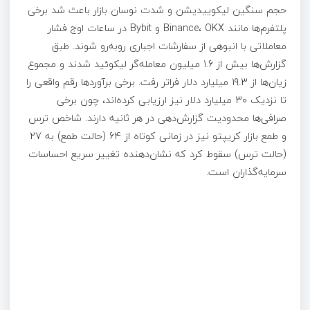
حجم سنگین لیکوییدیشن و شدت نوسان بازار باعث شد برخی
پلتفرم‌ها مانند Binance، OKX و Bybit در ساعات اوج فشار
معاملاتی با انبوهی از سفارشات اجباری روبه‌رو شوند. طبق
گزارش‌ها بیش از 1.6 میلیون معامله‌گر لیکوئید شدند و مجموع
زیان‌ها از 19.3 میلیارد دلار فراتر رفت. برخی برآوردها رقم واقعی را
تا نزدیک 30 میلیارد دلار نیز ارزیابی کرده‌اند، چون برخی
صرافی‌ها محدودیت گزارش‌دهی در هر ثانیه دارند. شاخص ترس
و طمع بازار کریپتو نیز در زمانی کوتاه از 64 (حالت طمع) به 27
(حالت ترس) سقوط کرد که نشان‌دهنده تغییر سریع احساسات
سرمایه‌گذاران است.