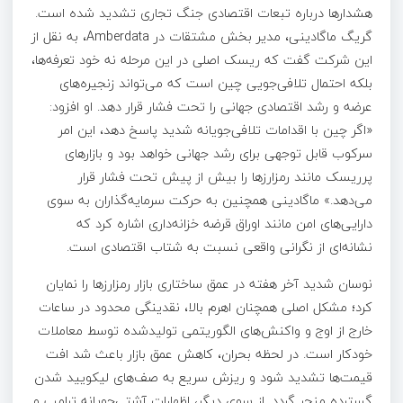
هشدارها درباره تبعات اقتصادی جنگ تجاری تشدید شده است.
گریگ ماگادینی، مدیر بخش مشتقات در Amberdata، به نقل از
این شرکت گفت که ریسک اصلی در این مرحله نه خود تعرفه‌ها،
بلکه احتمال تلافی‌جویی چین است که می‌تواند زنجیره‌های
عرضه و رشد اقتصادی جهانی را تحت فشار قرار دهد. او افزود:
«اگر چین با اقدامات تلافی‌جویانه شدید پاسخ دهد، این امر
سرکوب قابل توجهی برای رشد جهانی خواهد بود و بازارهای
پرریسک مانند رمزارزها را بیش از پیش تحت فشار قرار
می‌دهد.» ماگادینی همچنین به حرکت سرمایه‌گذاران به سوی
دارایی‌های امن مانند اوراق قرضه خزانه‌داری اشاره کرد که
نشانه‌ای از نگرانی واقعی نسبت به شتاب اقتصادی است.
نوسان شدید آخر هفته در عمق ساختاری بازار رمزارزها را نمایان
کرد؛ مشکل اصلی همچنان اهرم بالا، نقدینگی محدود در ساعات
خارج از اوج و واکنش‌های الگوریتمی تولیدشده توسط معاملات
خودکار است. در لحظه بحران، کاهش عمق بازار باعث شد افت
قیمت‌ها تشدید شود و ریزش سریع به صف‌های لیکویید شدن
گسترده منجر گردد. از سوی دیگر، اظهارات آشتی‌جویانه ترامپ و