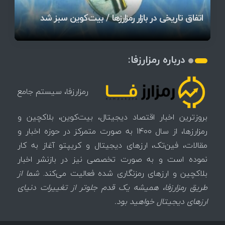
آخرین وضعیت بازار رمزارزها در جهان / مهم‌ترین
۱۴۰۵ | بیت‌کوین این مرز را از دست بدهد، همه‌چیز
رقابت پنهان دولت‌ها بر سر بیت‌کوین/ ۱۰ کشور برتر
تازه‌ترین رسوایی ارز دیجیتال؛ شکایت میلیاردی روی
بحران بدهی شرکت‌ها و خطر فروش اجباری میلیاردها
میز / ۶۲۲ بیت‌کوین کجا رفت؟
کدامند؟
تغییر می‌کند
دلار بیت‌کوین
تهدید بیت‌کوین مشخص شد
اتفاق تاریخی در بازار رمزارزها / بیت‌کوین سبز شد
اتفاق مهم در بازار رمزارزها / بیت‌کوین وارد فاز تازه شد
چرا سرعت تراکنش‌ها در اقتصاد دیجیتال اهمیت دارد؟
درباره رمزارزفا:
رمزارزفا، سیستم جامع
بروزترین اخبار اقتصاد دیجیتال، بیت‌کوین، بلاکچین و
رمزارزها، از سال 1400 به صورت متمرکز در حوزه اخبار و
مقالات، فین‌تک، ارزهای‌ دیجیتال و کریپتو آغاز به کار
نموده است و به صورت تخصصی نیز در بازنشر اخبار
بلاکچین و ارزهای رمزنگاری شده فعالیت می‌کند.
شما از
طریق رمزارزفا، همیشه یک قدم جلوتر از تغییرات دنیای
ارزهای دیجیتال خواهید بود.