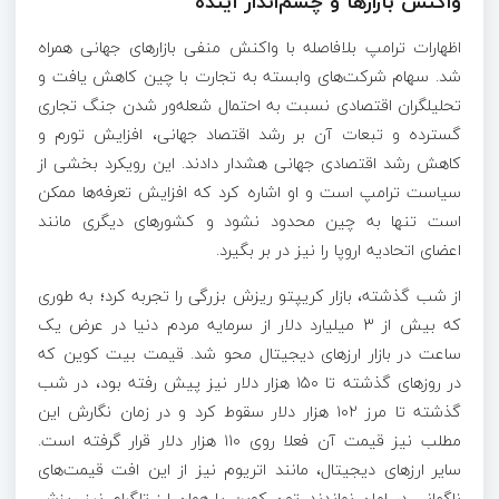
واکنش بازار‌ها و چشم‌انداز آینده
اظهارات ترامپ بلافاصله با واکنش منفی بازار‌های جهانی همراه
شد. سهام شرکت‌های وابسته به تجارت با چین کاهش یافت و
تحلیلگران اقتصادی نسبت به احتمال شعله‌ور شدن جنگ تجاری
گسترده و تبعات آن بر رشد اقتصاد جهانی، افزایش تورم و
کاهش رشد اقتصادی جهانی هشدار دادند. این رویکرد بخشی از
سیاست ترامپ است و او اشاره کرد که افزایش تعرفه‌ها ممکن
است تنها به چین محدود نشود و کشور‌های دیگری مانند
اعضای اتحادیه اروپا را نیز در بر بگیرد.
از شب گذشته، بازار کریپتو ریزش بزرگی را تجربه کرد؛ به طوری
که بیش از ۳ میلیارد دلار از سرمایه مردم دنیا در عرض یک
ساعت در بازار ارز‌های دیجیتال محو شد. قیمت بیت کوین که
در روز‌های گذشته تا ۱۵۰ هزار دلار نیز پیش رفته بود، در شب
گذشته تا مرز ۱۰۲ هزار دلار سقوط کرد و در زمان نگارش این
مطلب نیز قیمت آن فعلا روی ۱۱۰ هزار دلار قرار گرفته است.
سایر ارز‌های دیجیتال، مانند اتریوم نیز از این افت قیمت‌های
ناگهانی در امان نماندند. تون کوین یا همان ارز تلگرام نیز ریزش