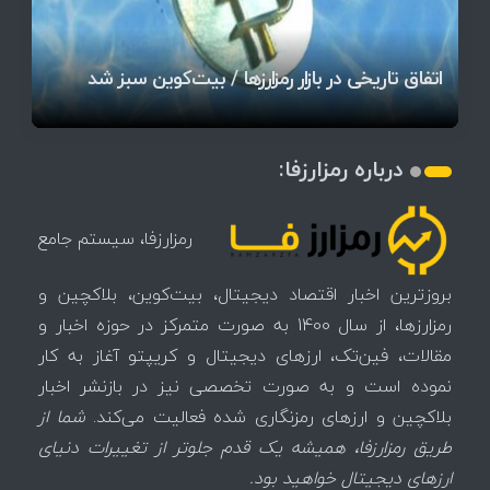
قیمت تتر، بیت‌کوین و اتریوم امروز دوشنبه ۵ مرداد
آخرین وضعیت بازار رمزارزها در جهان / مهم‌ترین
۱۴۰۵ | بیت‌کوین این مرز را از دست بدهد، همه‌چیز
رقابت پنهان دولت‌ها بر سر بیت‌کوین/ ۱۰ کشور برتر
تازه‌ترین رسوایی ارز دیجیتال؛ شکایت میلیاردی روی
بحران بدهی شرکت‌ها و خطر فروش اجباری میلیاردها
میز / ۶۲۲ بیت‌کوین کجا رفت؟
کدامند؟
تغییر می‌کند
دلار بیت‌کوین
تهدید بیت‌کوین مشخص شد
اتفاق تاریخی در بازار رمزارزها / بیت‌کوین سبز شد
اتفاق مهم در بازار رمزارزها / بیت‌کوین وارد فاز تازه شد
چرا سرعت تراکنش‌ها در اقتصاد دیجیتال اهمیت دارد؟
درباره رمزارزفا:
رمزارزفا، سیستم جامع
بروزترین اخبار اقتصاد دیجیتال، بیت‌کوین، بلاکچین و
رمزارزها، از سال 1400 به صورت متمرکز در حوزه اخبار و
مقالات، فین‌تک، ارزهای‌ دیجیتال و کریپتو آغاز به کار
نموده است و به صورت تخصصی نیز در بازنشر اخبار
بلاکچین و ارزهای رمزنگاری شده فعالیت می‌کند.
شما از
طریق رمزارزفا، همیشه یک قدم جلوتر از تغییرات دنیای
ارزهای دیجیتال خواهید بود.