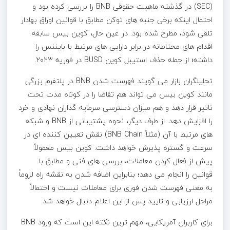
(SEC) در گذشته ماهیت حقوقی BNB را بررسی کرده بود و
احتمال اینکه برخی جنبه های توکن مطابق با قوانین اوراق بهادار
تلقی شود، مطرح شده بود. در عین حال، کوین بیس سابقه
اقدام های محتاطانه در برابر دارایی های مرتبط با بایننس را
داشته؛ از جمله حذف استیبل کوین BUSD در فوریه ۲۰۲۳.
تحلیلگران بازار می گویند فهرست شدن BNB در پلتفرم بزرگی
مانند کوین بیس می تواند هم تقاضا را در کوتاه مدت تحت
تاثیر قرار دهد و هم میزان دسترسی سرمایه گذاران نهادی و خرد
را افزایش دهد. از طرف دیگر، نحوه پشتیبانی از BNB و شبکه
های مرتبط با آن (مثلاً BNB Chain) نقش تعیین کننده ای در
سرعت و گستره پذیرش خواهد داشت. کوین بیس معمولاً
پیش از فعال کردن معاملات، بررسی های فنی و مطابق با
قوانین را انجام می دهد؛ بنابراین اضافه شدن به نقشه راه لزوماً
به معنی فهرست شدن فوری برای معاملات نیست و احتمالاً
مراحل ارزیابی و تایید پس از این اعلام دنبال خواهد شد.
برای کاربران آمریکایی، مهم ترین نکته این است که ورود BNB