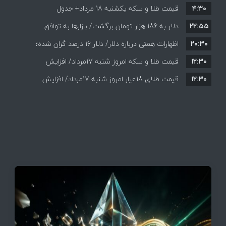
۴:۳۰
قیمت طلا و سکه یکشنبه 18 مرداد+ جدول
۲۲:۵۵
دلار به 186 هزار تومان برگشت/ بازارها به توافق
۲۰:۳۰
احتمالی هرمز چه واکنشی نشان دادند؟
اظهارات همتی درباره دلار/ دلار ۱۶ درصد گران شده؛
۱۲:۳۰
این افزایش طبیعی است
قیمت طلا و سکه امروز شنبه 17مرداد/ افزایش
۱۲:۳۰
همه قیمت ها + جدول و جزئیات
قیمت طلای 18عیار امروز شنبه 17مرداد/ افزایش
قیمت + جدول و جزئیات