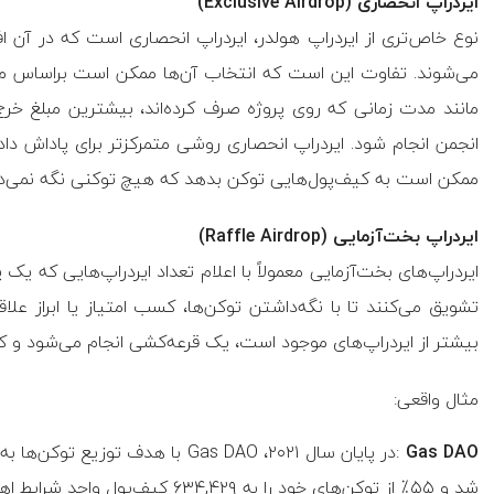
ایردراپ انحصاری
(
Exclusive Airdrop
)
نوع خاص‌تری از ایردراپ هولدر، ایردراپ انحصاری است که در آن اف
می‌شوند. تفاوت این است که انتخاب آن‌ها ممکن است براساس مقدا
مانند مدت زمانی که روی پروژه صرف کرده‌اند، بیشترین مبلغ خرج
انجمن انجام شود. ایردراپ انحصاری روشی متمرکزتر برای پاداش دادن 
ممکن است به کیف‌پول‌هایی توکن بدهد که هیچ توکنی نگه نمی‌دار
ایردراپ بخت‌آزمایی
(
Raffle Airdrop
)
ایردراپ‌های بخت‌آزمایی معمولاً با اعلام تعداد ایردراپ‌هایی که یک پ
تشویق می‌کنند تا با نگه‌داشتن توکن‌ها، کسب امتیاز یا ابراز علاق
بیشتر از ایردراپ‌های موجود است، یک قرعه‌کشی انجام می‌شود و ک
مثال‌ واقعی:
Gas DAO
:در پایان سال ۲۰۲۱،
Gas DAO
با هدف توزیع توکن‌ها به 
شد و ۵۵٪ از توکن‌های خود را به ۶۳۴,۴۲۹ کیف‌پول واجد شرایط اهدا کرد.