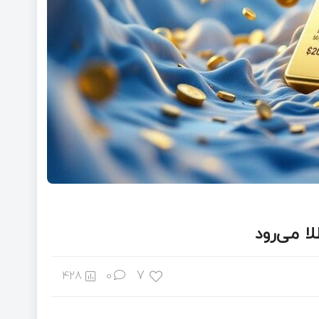
ا می‌رود
7
428
0