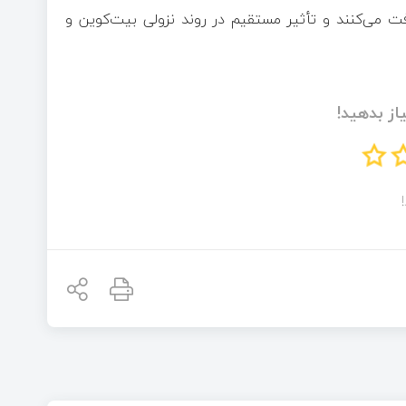
نا، آوالانچ، آربیتروم، آپتیمیزم و میم‌کوین‌ها بیشتر از ETH افت می‌کنند و تأثیر مستقیم در روند نزولی بیت‌کوین و
از بدهید!