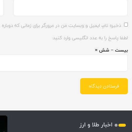
ذخیره نام، ایمیل و وبسایت من در مرورگر برای زمانی که دوباره
لطفا پاسخ را به عدد انگلیسی وارد کنید:
بیست − شش =
اخبار طلا و ارز