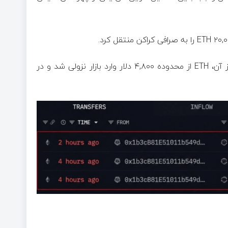
این اتفاق تقریباً هم‌زمان با سقف تاریخی چرخه صعودی بود. بعد از آن، ETH از محدوده ۴,۸۰۰ دلار وارد بازار نزولی شد و در