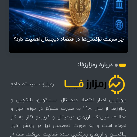
قیمت تتر، بیت‌کوین و اتریوم امروز دوشنبه ۵ مرداد
آخرین وضعیت بازار رمزارزها در جهان / مهم‌ترین
۱۴۰۵ | بیت‌کوین این مرز را از دست بدهد، همه‌چیز
رقابت پنهان دولت‌ها بر سر بیت‌کوین/ ۱۰ کشور برتر
تازه‌ترین رسوایی ارز دیجیتال؛ شکایت میلیاردی روی
بحران بدهی شرکت‌ها و خطر فروش اجباری میلیاردها
میز / ۶۲۲ بیت‌کوین کجا رفت؟
کدامند؟
تغییر می‌کند
دلار بیت‌کوین
تهدید بیت‌کوین مشخص شد
اتفاق تاریخی در بازار رمزارزها / بیت‌کوین سبز شد
اتفاق مهم در بازار رمزارزها / بیت‌کوین وارد فاز تازه شد
چرا سرعت تراکنش‌ها در اقتصاد دیجیتال اهمیت دارد؟
درباره رمزارزفا:
رمزارزفا، سیستم جامع
بروزترین اخبار اقتصاد دیجیتال، بیت‌کوین، بلاکچین و
رمزارزها، از سال 1400 به صورت متمرکز در حوزه اخبار و
مقالات، فین‌تک، ارزهای‌ دیجیتال و کریپتو آغاز به کار
نموده است و به صورت تخصصی نیز در بازنشر اخبار
بلاکچین و ارزهای رمزنگاری شده فعالیت می‌کند.
شما از