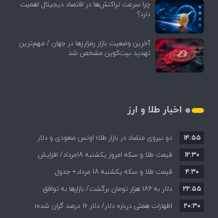
چرا سرعت تراکنش‌ها در اقتصاد دیجیتال اهمیت
دارد؟
آخرین وضعیت بازار رمزارزها در جهان / مهم‌ترین
تهدید بیت‌کوین مشخص شد
اخبار طلا و ارز
۱۴:۵۵
دو نیروی متضاد در بازار طلا؛ اونس صعودی و دلار
۱۲:۳۰
نزولی
قیمت طلا و سکه امروز یکشنبه 18مرداد/ افزایش
۴:۳۰
قیمت طلا و سکه یکشنبه 18 مرداد+ جدول
قیمت ها + جدول و جزئیات
۲۲:۵۵
دلار به 186 هزار تومان برگشت/ بازارها به توافق
۲۰:۳۰
احتمالی هرمز چه واکنشی نشان دادند؟
اظهارات همتی درباره دلار/ دلار ۱۶ درصد گران شده؛