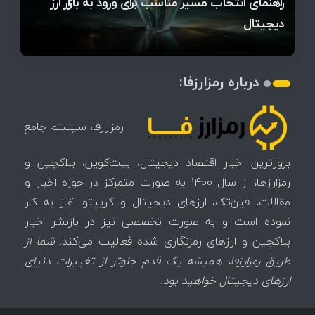
آخرین وضعیت بازار رمزارزها در جهان / مهم‌ترین
راهنمای انتخاب مسیر مناسب برای ورود به بازار ارز
۱۴۰۵ | بیت‌کوین این مرز را از دست بدهد، همه‌چیز
رقابت پنهان دولت‌ها بر سر بیت‌کوین/ ۱۰ کشور برتر
تازه‌ترین رسوایی ارز دیجیتال؛ شکایت میلیاردی روی
میز / ۶۲۲ بیت‌کوین کجا رفت؟
کدامند؟
دیجیتال
تغییر می‌کند
تهدید بیت‌کوین مشخص شد
اتفاق تاریخی در بازار رمزارزها / بیت‌کوین سبز شد
اتفاق مهم در بازار رمزارزها / بیت‌کوین وارد فاز تازه شد
چرا سرعت تراکنش‌ها در اقتصاد دیجیتال اهمیت دارد؟
درباره رمزارزفا:
رمزارزفا، سیستم جامع
بروزترین اخبار اقتصاد دیجیتال، بیت‌کوین، بلاکچین و
رمزارزها، از سال 1400 به صورت متمرکز در حوزه اخبار و
مقالات، فین‌تک، ارزهای‌ دیجیتال و کریپتو آغاز به کار
نموده است و به صورت تخصصی نیز در بازنشر اخبار
بلاکچین و ارزهای رمزنگاری شده فعالیت می‌کند.
شما از
طریق رمزارزفا، همیشه یک قدم جلوتر از تغییرات دنیای
ارزهای دیجیتال خواهید بود.