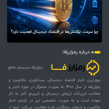
قیمت تتر، بیت‌کوین و اتریوم امروز دوشنبه ۵ مرداد
آخرین وضعیت بازار رمزارزها در جهان / مهم‌ترین
۱۴۰۵ | بیت‌کوین این مرز را از دست بدهد، همه‌چیز
رقابت پنهان دولت‌ها بر سر بیت‌کوین/ ۱۰ کشور برتر
تازه‌ترین رسوایی ارز دیجیتال؛ شکایت میلیاردی روی
بحران بدهی شرکت‌ها و خطر فروش اجباری میلیاردها
میز / ۶۲۲ بیت‌کوین کجا رفت؟
کدامند؟
تغییر می‌کند
دلار بیت‌کوین
تهدید بیت‌کوین مشخص شد
اتفاق تاریخی در بازار رمزارزها / بیت‌کوین سبز شد
اتفاق مهم در بازار رمزارزها / بیت‌کوین وارد فاز تازه شد
چرا سرعت تراکنش‌ها در اقتصاد دیجیتال اهمیت دارد؟
درباره رمزارزفا:
رمزارزفا، سیستم جامع
بروزترین اخبار اقتصاد دیجیتال، بیت‌کوین، بلاکچین و
رمزارزها، از سال 1400 به صورت متمرکز در حوزه اخبار و
مقالات، فین‌تک، ارزهای‌ دیجیتال و کریپتو آغاز به کار
نموده است و به صورت تخصصی نیز در بازنشر اخبار
بلاکچین و ارزهای رمزنگاری شده فعالیت می‌کند.
شما از