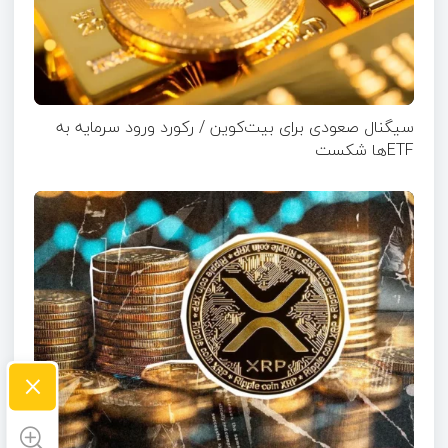
سیگنال صعودی برای بیت‌کوین / رکورد ورود سرمایه به
ETFها شکست
×