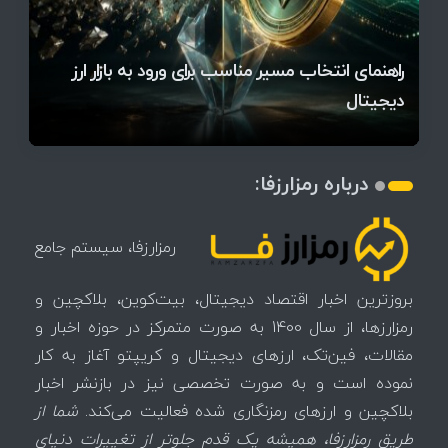
قیمت تتر، بیت‌کوین و اتریوم امروز دوشنبه ۵ مرداد
آخرین وضعیت بازار رمزارزها در جهان / مهم‌ترین
راهنمای انتخاب مسیر مناسب برای ورود به بازار ارز
۱۴۰۵ | بیت‌کوین این مرز را از دست بدهد، همه‌چیز
رقابت پنهان دولت‌ها بر سر بیت‌کوین/ ۱۰ کشور برتر
تازه‌ترین رسوایی ارز دیجیتال؛ شکایت میلیاردی روی
میز / ۶۲۲ بیت‌کوین کجا رفت؟
کدامند؟
دیجیتال
تغییر می‌کند
تهدید بیت‌کوین مشخص شد
اتفاق تاریخی در بازار رمزارزها / بیت‌کوین سبز شد
اتفاق مهم در بازار رمزارزها / بیت‌کوین وارد فاز تازه شد
چرا سرعت تراکنش‌ها در اقتصاد دیجیتال اهمیت دارد؟
درباره رمزارزفا:
رمزارزفا، سیستم جامع
بروزترین اخبار اقتصاد دیجیتال، بیت‌کوین، بلاکچین و
رمزارزها، از سال 1400 به صورت متمرکز در حوزه اخبار و
مقالات، فین‌تک، ارزهای‌ دیجیتال و کریپتو آغاز به کار
نموده است و به صورت تخصصی نیز در بازنشر اخبار
بلاکچین و ارزهای رمزنگاری شده فعالیت می‌کند.
شما از
طریق رمزارزفا، همیشه یک قدم جلوتر از تغییرات دنیای