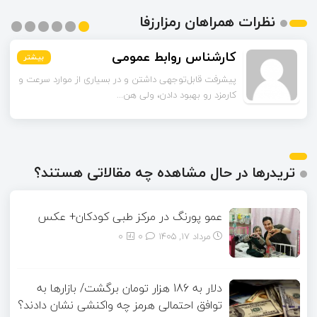
نظرات همراهان رمزارزفا
محمدی
بیشتر
بیشتر
بیشتر
بیشتر
بیشتر
بیشتر
راهکارهای لایه دوم رو به‌عنوان راه‌حل گفتین. این شبکه‌ها
چقدر تونستن مشکل مقیاس‌...
تریدرها در حال مشاهده چه مقالاتی هستند؟
عمو پورنگ در مرکز طبی کودکان+ عکس
مرداد ۱۷, ۱۴۰۵
0
0
دلار به 186 هزار تومان برگشت/ بازارها به
توافق احتمالی هرمز چه واکنشی نشان دادند؟