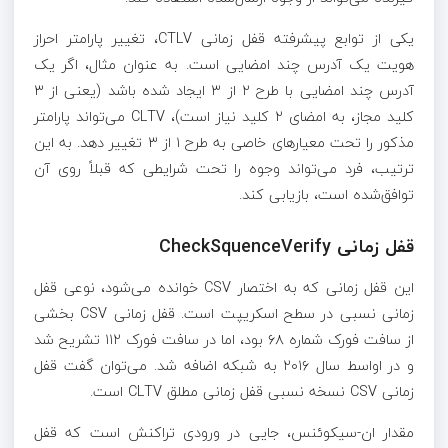
یکی از توابع پیشرفته قفل زمانی CTLV، تغییر پارامتر احراز
هویت یک آدرس چند امضایی است. به عنوان مثال، اگر یک
آدرس چند امضایی با طرح ۲ از ۳ ایجاد شده باشد (یعنی از ۳
کلید مجاز، به امضای ۲ کلید نیاز است)، CLTV می‌تواند پارامتر
مذکور را تحت معیارهای خاصی به طرح ۱ از ۳ تغییر دهد. به این
ترتیب، فرد می‌تواند وجوه را تحت شرایطی که قبلاً روی آن
توافق‌شده است، بازیابی کند.
قفل زمانی CheckSquenceVerify
این قفل زمانی که به اختصار CSV خوانده می‌شود، نوعی قفل
زمانی نسبی در سطح اسکریپت است. قفل زمانی CSV بخشی
از سافت فورک شماره ۶۸ بود، اما در سافت فورک ۱۱۲ تشریح شد
و در اواسط سال ۲۰۱۶ به شبکه اضافه شد. می‌توان گفت قفل
زمانی CSV نسخه نسبی قفل زمانی مطلق CLTV است.
مقدار ان-سیکوئنس، جایی در ورودی تراکنش است که قفل