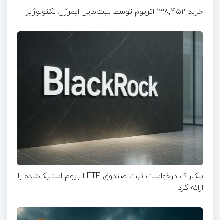
خرید ۱۳۸٬۴۵۲ اتریوم توسط بیت‌ماین ایمرژن تکنولوژیز
بلک‌راک درخواست ثبت صندوق ETF اتریوم استیک‌شده را
ارائه کرد