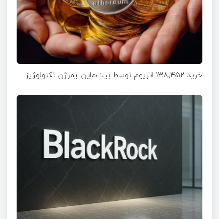
خرید ۱۳۸٬۴۵۲ اتریوم توسط بیت‌ماین ایمرژن تکنولوژیز