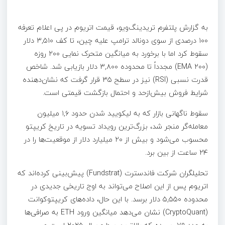
به گزارش پلتفرم تریدینگ‌ویو، قیمت اتریوم در پی اعلام تعرفه
۱۰۰ درصدی از سوی دونالد ترامپ علیه چین، تا کف ۳,۵۱۰ دلار
سقوط کرد اما با برخورد به میانگین متحرک نمایی ۲۰۰ روزه
(EMA ۲۰۰) مجدداً تا محدوده ۳,۸۰۰ دلار بازیابی شد. شاخص
قدرت نسبی (RSI) نیز در سطح ۳۵ قرار گرفت که نشان‌دهنده
شرایط فروش بیش‌ازحد و احتمال بازگشت قیمتی است.
سقوط ناگهانی بازار که به لیکویید شدن حدود ۱,۶ میلیون
معامله‌گر منجر شد، بزرگ‌ترین رویداد تسویه در تاریخ کریپتو
محسوب می‌شود و بیش از ۲۰ میلیارد دلار از موقعیت‌ها را در
۲۴ ساعت از بین برد.
تحلیلگران شرکت فاندسترت (Fundstrat) پیش‌بینی کرده‌اند که
اتریوم پس از این اصلاح می‌تواند به اوج تاریخی جدیدی در
محدوده ۵,۵۵۰ دلار برسد. با این حال، داده‌های کریپتوکوانت
(CryptoQuant) نشان می‌دهد میانگین ورود ETH به صرافی‌ها