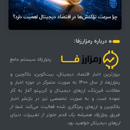
آخرین وضعیت بازار رمزارزها در جهان / مهم‌ترین
راهنمای انتخاب مسیر مناسب برای ورود به بازار ارز
۱۴۰۵ | بیت‌کوین این مرز را از دست بدهد، همه‌چیز
رقابت پنهان دولت‌ها بر سر بیت‌کوین/ ۱۰ کشور برتر
تازه‌ترین رسوایی ارز دیجیتال؛ شکایت میلیاردی روی
میز / ۶۲۲ بیت‌کوین کجا رفت؟
کدامند؟
دیجیتال
تغییر می‌کند
تهدید بیت‌کوین مشخص شد
اتفاق تاریخی در بازار رمزارزها / بیت‌کوین سبز شد
اتفاق مهم در بازار رمزارزها / بیت‌کوین وارد فاز تازه شد
چرا سرعت تراکنش‌ها در اقتصاد دیجیتال اهمیت دارد؟
درباره رمزارزفا:
رمزارزفا، سیستم جامع
بروزترین اخبار اقتصاد دیجیتال، بیت‌کوین، بلاکچین و
رمزارزها، از سال 1400 به صورت متمرکز در حوزه اخبار و
مقالات، فین‌تک، ارزهای‌ دیجیتال و کریپتو آغاز به کار
نموده است و به صورت تخصصی نیز در بازنشر اخبار
بلاکچین و ارزهای رمزنگاری شده فعالیت می‌کند.
شما از
طریق رمزارزفا، همیشه یک قدم جلوتر از تغییرات دنیای
ارزهای دیجیتال خواهید بود.