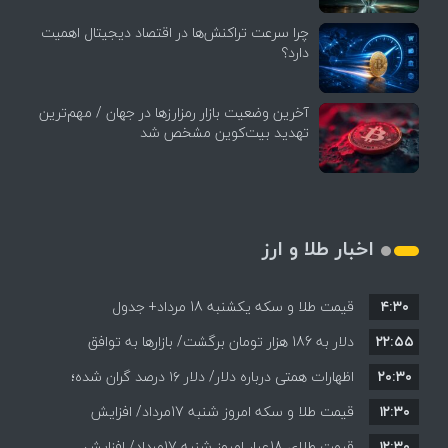
چرا سرعت تراکنش‌ها در اقتصاد دیجیتال اهمیت
دارد؟
آخرین وضعیت بازار رمزارزها در جهان / مهم‌ترین
تهدید بیت‌کوین مشخص شد
اخبار طلا و ارز
۴:۳۰
قیمت طلا و سکه یکشنبه 18 مرداد+ جدول
۲۲:۵۵
دلار به 186 هزار تومان برگشت/ بازارها به توافق
۲۰:۳۰
احتمالی هرمز چه واکنشی نشان دادند؟
اظهارات همتی درباره دلار/ دلار ۱۶ درصد گران شده؛
۱۲:۳۰
این افزایش طبیعی است
قیمت طلا و سکه امروز شنبه 17مرداد/ افزایش
۱۲:۳۰
همه قیمت ها + جدول و جزئیات
قیمت طلای 18عیار امروز شنبه 17مرداد/ افزایش