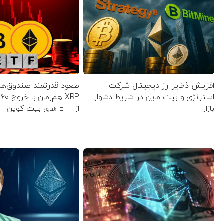
افزایش ذخایر ارز دیجیتال شرکت
صعود قدرتمند صندوق‌های
استراتژی و بیت ماین در شرایط دشوار
P
بازار
از ETF‌ های بیت کوین