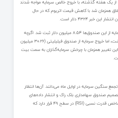
ی اولین بار در بیش از یک هفته گذشته، با خروج خالص سرمایه مواجه شدند
تفاق همزمان شد با کاهش قیمت اتریوم که در حال
خبر ۴۳۲۴ دلار است.
بر اساس داده‌های «سوسو ولیو»، در تاریخ ۹ اکتبر، خروج خالص سرمایه از این صندوق‌ها ۸.۵۴ میلیون دلار ثبت شد. اگرچه
صندوق «ای تی اچ ای» بلک راک ۳۹.۲۹ میلیون دلار ورودی جدید داشت، اما خروج سرمایه از صندوق فیلیلیتی (۳۰.۲۶ میلیون
رقم کلی شد. این تغییر همزمان با چرخش سرمایه‌گذاران به سمت بیت
سنگین سرمایه در اوایل ماه می‌دانند. آن‌ها انتظار
صمیم صندوق سهامداری بلک راک و انتشار داده‌های
شاخص قیمت مصرف کننده آمریکا دارند. از منظر تحلیل تکنیکال، شاخص قدرت نسبی (RSI) در سطح ۴۹ قرار دارد که