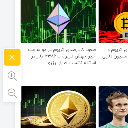
 اتریوم و
صعود ۸ درصدی اتریوم در دو ساعت
×
XR هم‌زمان با خروج ۶۰ میلیون دلاری
اخیر؛ جهش اتریوم تا ۳۳۸۶ دلار در
آستانه نشست فدرال رزرو