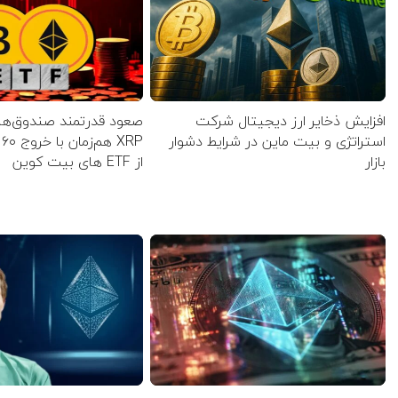
افزایش ذخایر ارز دیجیتال شرکت
صعود قدرتمند صندوق‌های
استراتژی و بیت ماین در شرایط دشوار
P
بازار
از ETF‌ های بیت کوین