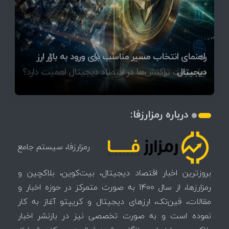
قیمت تتر، بیت‌کوین و اتریوم امروز دوشنبه ۵ مرداد
آخرین وضعیت بازار رمزارزها در جهان / مهم‌ترین
راهنمای انتخاب مسیر مناسب برای ورود به بازار ارز
۱۴۰۵ | بیت‌کوین این مرز را از دست بدهد، همه‌چیز
رقابت پنهان دولت‌ها بر سر بیت‌کوین/ ۱۰ کشور برتر
تازه‌ترین رسوایی ارز دیجیتال؛ شکایت میلیاردی روی
میز / ۶۲۲ بیت‌کوین کجا رفت؟
کدامند؟
دیجیتال
تغییر می‌کند
تهدید بیت‌کوین مشخص شد
اتفاق تاریخی در بازار رمزارزها / بیت‌کوین سبز شد
اتفاق مهم در بازار رمزارزها / بیت‌کوین وارد فاز تازه شد
چرا سرعت تراکنش‌ها در اقتصاد دیجیتال اهمیت دارد؟
درباره رمزارزفا:
رمزارزفا، سیستم جامع
بروزترین اخبار اقتصاد دیجیتال، بیت‌کوین، بلاکچین و
رمزارزها، از سال 1400 به صورت متمرکز در حوزه اخبار و
مقالات، فین‌تک، ارزهای‌ دیجیتال و کریپتو آغاز به کار
نموده است و به صورت تخصصی نیز در بازنشر اخبار