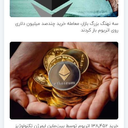
سه نهنگ بزرگ بازار، معامله خرید چندصد میلیون دلاری
روی اتریوم باز کردند
خرید ۱۳۸٬۴۵۲ اتریوم توسط بیت‌ماین ایمرژن تکنولوژیز