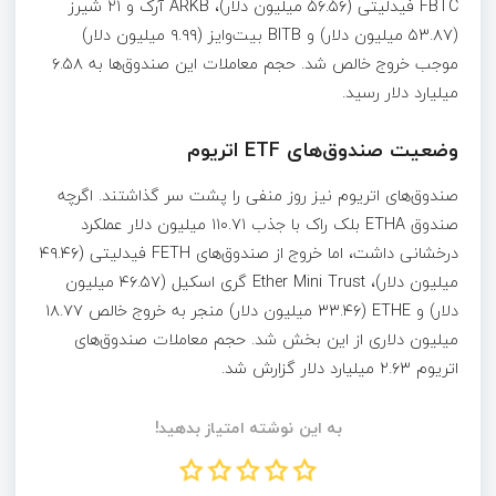
FBTC فیدلیتی (۵۶.۵۶ میلیون دلار)، ARKB آرک و ۲۱ شیرز
(۵۳.۸۷ میلیون دلار) و BITB بیت‌وایز (۹.۹۹ میلیون دلار)
موجب خروج خالص شد. حجم معاملات این صندوق‌ها به ۶.۵۸
میلیارد دلار رسید.
وضعیت صندوق‌های ETF اتریوم
صندوق‌های اتریوم نیز روز منفی را پشت سر گذاشتند. اگرچه
صندوق ETHA بلک راک با جذب ۱۱۰.۷۱ میلیون دلار عملکرد
درخشانی داشت، اما خروج از صندوق‌های FETH فیدلیتی (۴۹.۴۶
میلیون دلار)، Ether Mini Trust گری اسکیل (۴۶.۵۷ میلیون
دلار) و ETHE (۳۳.۴۶ میلیون دلار) منجر به خروج خالص ۱۸.۷۷
میلیون دلاری از این بخش شد. حجم معاملات صندوق‌های
اتریوم ۲.۶۳ میلیارد دلار گزارش شد.
به این نوشته امتیاز بدهید!