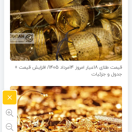
قیمت طلای 18عیار امروز 14مرداد 1405/ افزایش قیمت +
جدول و جزئیات
×