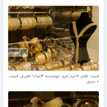
قیمت طلای 18عیار امروز چهارشنبه 14مرداد/ افزایش قیمت
+ جدول