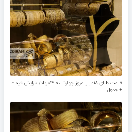
قیمت طلای 18عیار امروز چهارشنبه 14مرداد/ افزایش قیمت
+ جدول