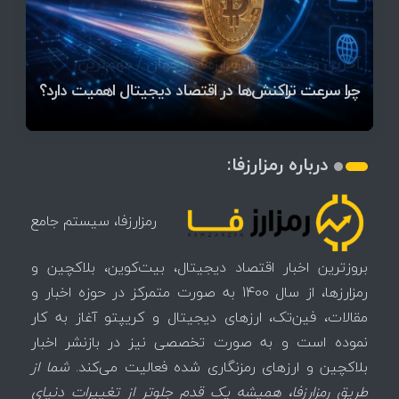
قیمت تتر، بیت‌کوین و اتریوم امروز دوشنبه ۵ مرداد
آخرین وضعیت بازار رمزارزها در جهان / مهم‌ترین
۱۴۰۵ | بیت‌کوین این مرز را از دست بدهد، همه‌چیز
رقابت پنهان دولت‌ها بر سر بیت‌کوین/ ۱۰ کشور برتر
تازه‌ترین رسوایی ارز دیجیتال؛ شکایت میلیاردی روی
بحران بدهی شرکت‌ها و خطر فروش اجباری میلیاردها
میز / ۶۲۲ بیت‌کوین کجا رفت؟
کدامند؟
تغییر می‌کند
دلار بیت‌کوین
تهدید بیت‌کوین مشخص شد
اتفاق تاریخی در بازار رمزارزها / بیت‌کوین سبز شد
اتفاق مهم در بازار رمزارزها / بیت‌کوین وارد فاز تازه شد
چرا سرعت تراکنش‌ها در اقتصاد دیجیتال اهمیت دارد؟
درباره رمزارزفا:
رمزارزفا، سیستم جامع
بروزترین اخبار اقتصاد دیجیتال، بیت‌کوین، بلاکچین و
رمزارزها، از سال 1400 به صورت متمرکز در حوزه اخبار و
مقالات، فین‌تک، ارزهای‌ دیجیتال و کریپتو آغاز به کار
نموده است و به صورت تخصصی نیز در بازنشر اخبار
بلاکچین و ارزهای رمزنگاری شده فعالیت می‌کند.
شما از
طریق رمزارزفا، همیشه یک قدم جلوتر از تغییرات دنیای