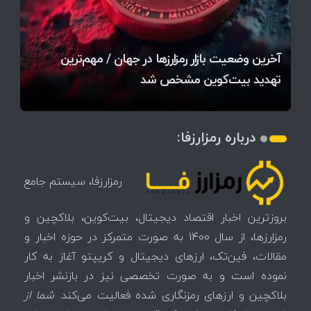
قیمت تتر، بیت‌کوین و اتریوم امروز دوشنبه ۵ مرداد
آخرین وضعیت بازار رمزارزها در جهان / مهم‌ترین
۱۴۰۵ | بیت‌کوین این مرز را از دست بدهد، همه‌چیز
رقابت پنهان دولت‌ها بر سر بیت‌کوین/ ۱۰ کشور برتر
تازه‌ترین رسوایی ارز دیجیتال؛ شکایت میلیاردی روی
بحران بدهی شرکت‌ها و خطر فروش اجباری میلیاردها
میز / ۶۲۲ بیت‌کوین کجا رفت؟
کدامند؟
تغییر می‌کند
دلار بیت‌کوین
آیا بیت‌کوین دوباره به کانال ۴۴ هزار دلار برمی‌گردد؟
تهدید بیت‌کوین مشخص شد
اتفاق تاریخی در بازار رمزارزها / بیت‌کوین سبز شد
اتفاق مهم در بازار رمزارزها / بیت‌کوین وارد فاز تازه شد
درباره رمزارزفا:
رمزارزفا، سیستم جامع
بروزترین اخبار اقتصاد دیجیتال، بیت‌کوین، بلاکچین و
رمزارزها، از سال 1400 به صورت متمرکز در حوزه اخبار و
مقالات، فین‌تک، ارزهای‌ دیجیتال و کریپتو آغاز به کار
نموده است و به صورت تخصصی نیز در بازنشر اخبار
بلاکچین و ارزهای رمزنگاری شده فعالیت می‌کند.
شما از