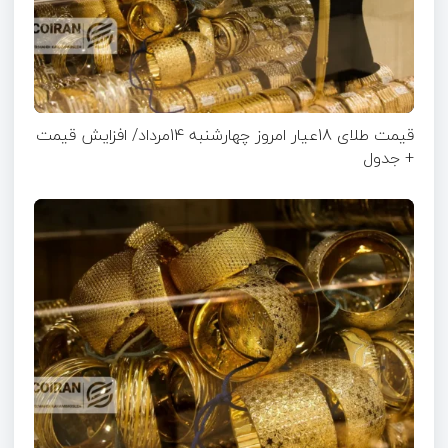
قیمت طلای 18عیار امروز چهارشنبه 14مرداد/ افزایش قیمت
+ جدول