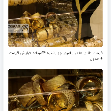
قیمت طلای 18عیار امروز چهارشنبه 14مرداد/ افزایش قیمت
+ جدول