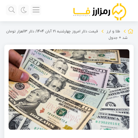
طلا و ارز
قیمت دلار امروز چهارشنبه 21 آبان 1404/ دلار 113هزار تومان
شد + جدول