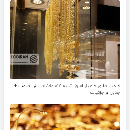
قیمت طلای 18عیار امروز شنبه 17مرداد/ افزایش قیمت +
جدول و جزئیات