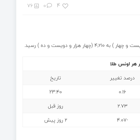
4
76
0
درصد تغییر
تاریخ
23:40
۰.۱۶
۲.۷۳
روز قبل
-۴.۰۷
۲ روز پیش