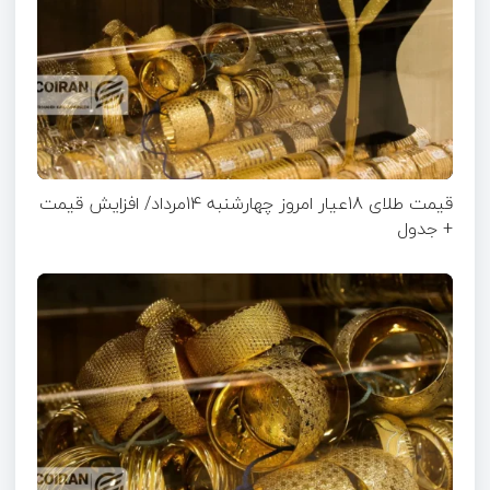
قیمت طلای 18عیار امروز چهارشنبه 14مرداد/ افزایش قیمت
+ جدول