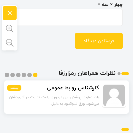
چهار × سه =
×
نظرات همراهان رمزارزفا
اسماعیل زاده
کارشناس روابط عمومی
بیشتر
بیشتر
بیشتر
بیشتر
بیشتر
بیشتر
تا قبل از خوندن این مقاله فکر می‌کردم ورق قلع‌اندود
بله، تفاوت پوشش این دو ورق باعث تفاوت در کاربردشان
می‌شود. ورق قلع‌اندود به دلیل...
همون ورق گالوانیزه است. تفاو...