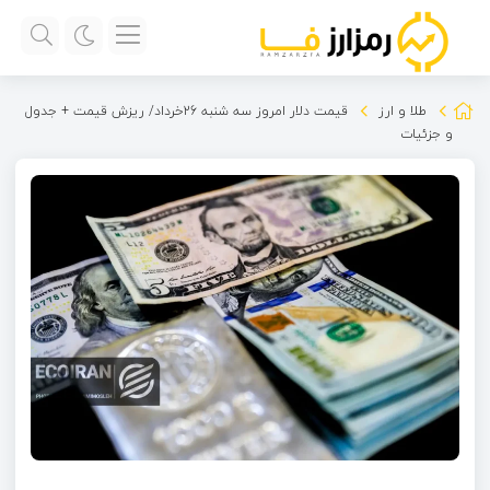
طلا و ارز
قیمت دلار امروز سه شنبه 26خرداد/ ریزش قیمت + جدول
و جزئیات