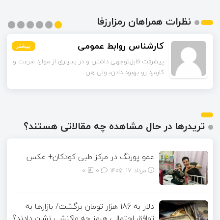
نظرات همراهان رمزارزفا
محمدی
بیشتر
بیشتر
بیشتر
بیشتر
بیشتر
بیشتر
راهکارهای لایه دوم رو به‌عنوان راه‌حل گفتین. این شبکه‌ها
چقدر تونستن مشکل مقیاس‌...
تریدرها در حال مشاهده چه مقالاتی هستند؟
عمو پورنگ در مرکز طبی کودکان+ عکس
مرداد ۱۷, ۱۴۰۵
0
0
دلار به 186 هزار تومان برگشت/ بازارها به
توافق احتمالی هرمز چه واکنشی نشان دادند؟