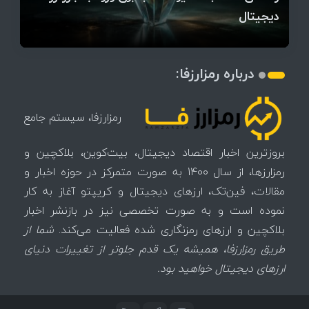
میز / ۶۲۲ بیت‌کوین کجا رفت؟
کدامند؟
دیجیتال
تغییر می‌کند
تهدید بیت‌کوین مشخص شد
اتفاق تاریخی در بازار رمزارزها / بیت‌کوین سبز شد
اتفاق مهم در بازار رمزارزها / بیت‌کوین وارد فاز تازه شد
چرا سرعت تراکنش‌ها در اقتصاد دیجیتال اهمیت دارد؟
درباره رمزارزفا:
رمزارزفا، سیستم جامع
بروزترین اخبار اقتصاد دیجیتال، بیت‌کوین، بلاکچین و
رمزارزها، از سال 1400 به صورت متمرکز در حوزه اخبار و
مقالات، فین‌تک، ارزهای‌ دیجیتال و کریپتو آغاز به کار
نموده است و به صورت تخصصی نیز در بازنشر اخبار
بلاکچین و ارزهای رمزنگاری شده فعالیت می‌کند.
شما از
طریق رمزارزفا، همیشه یک قدم جلوتر از تغییرات دنیای
ارزهای دیجیتال خواهید بود.