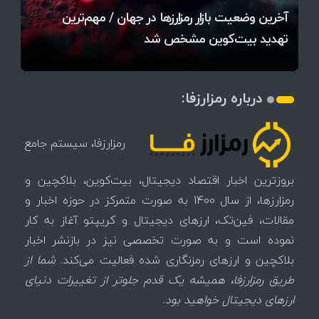
آخرین وضعیت بازار رمزارزها در جهان / مهم‌ترین
۱۴۰۵ | بیت‌کوین این مرز را از دست بدهد، همه‌چیز
رقابت پنهان دولت‌ها بر سر بیت‌کوین/ ۱۰ کشور برتر
تازه‌ترین رسوایی ارز دیجیتال؛ شکایت میلیاردی روی
بحران بدهی شرکت‌ها و خطر فروش اجباری میلیاردها
میز / ۶۲۲ بیت‌کوین کجا رفت؟
کدامند؟
تغییر می‌کند
دلار بیت‌کوین
آیا بیت‌کوین دوباره به کانال ۴۴ هزار دلار برمی‌گردد؟
تهدید بیت‌کوین مشخص شد
اتفاق تاریخی در بازار رمزارزها / بیت‌کوین سبز شد
اتفاق مهم در بازار رمزارزها / بیت‌کوین وارد فاز تازه شد
درباره رمزارزفا:
رمزارزفا، سیستم جامع
بروزترین اخبار اقتصاد دیجیتال، بیت‌کوین، بلاکچین و
رمزارزها، از سال 1400 به صورت متمرکز در حوزه اخبار و
مقالات، فین‌تک، ارزهای‌ دیجیتال و کریپتو آغاز به کار
نموده است و به صورت تخصصی نیز در بازنشر اخبار
بلاکچین و ارزهای رمزنگاری شده فعالیت می‌کند.
شما از
طریق رمزارزفا، همیشه یک قدم جلوتر از تغییرات دنیای
ارزهای دیجیتال خواهید بود.