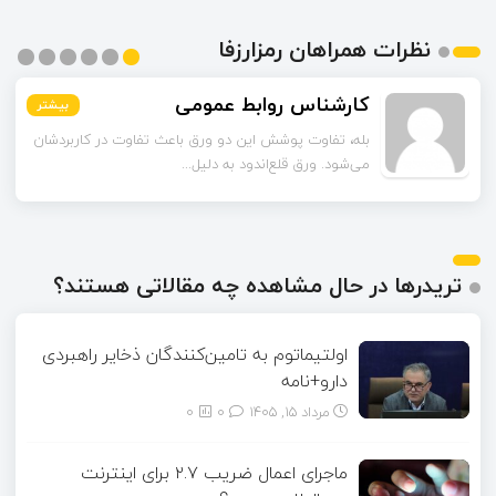
نظرات همراهان رمزارزفا
اسماعیل زاده
بیشتر
بیشتر
بیشتر
بیشتر
بیشتر
بیشتر
تا قبل از خوندن این مقاله فکر می‌کردم ورق قلع‌اندود
همون ورق گالوانیزه است. تفاو...
تریدرها در حال مشاهده چه مقالاتی هستند؟
اولتیماتوم به تامین‌کنندگان ذخایر راهبردی
دارو+نامه
مرداد ۱۵, ۱۴۰۵
0
0
ماجرای اعمال ضریب ۲.۷ برای اینترنت