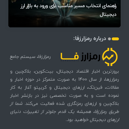
آخرین وضعیت بازار رمزارزها در جهان / مهم‌ترین
راهنمای انتخاب مسیر مناسب برای ورود به بازار ارز
۱۴۰۵ | بیت‌کوین این مرز را از دست بدهد، همه‌چیز
رقابت پنهان دولت‌ها بر سر بیت‌کوین/ ۱۰ کشور برتر
تازه‌ترین رسوایی ارز دیجیتال؛ شکایت میلیاردی روی
میز / ۶۲۲ بیت‌کوین کجا رفت؟
کدامند؟
دیجیتال
تغییر می‌کند
تهدید بیت‌کوین مشخص شد
اتفاق تاریخی در بازار رمزارزها / بیت‌کوین سبز شد
اتفاق مهم در بازار رمزارزها / بیت‌کوین وارد فاز تازه شد
چرا سرعت تراکنش‌ها در اقتصاد دیجیتال اهمیت دارد؟
درباره رمزارزفا:
رمزارزفا، سیستم جامع
بروزترین اخبار اقتصاد دیجیتال، بیت‌کوین، بلاکچین و
رمزارزها، از سال 1400 به صورت متمرکز در حوزه اخبار و
مقالات، فین‌تک، ارزهای‌ دیجیتال و کریپتو آغاز به کار
نموده است و به صورت تخصصی نیز در بازنشر اخبار
بلاکچین و ارزهای رمزنگاری شده فعالیت می‌کند.
شما از
طریق رمزارزفا، همیشه یک قدم جلوتر از تغییرات دنیای
ارزهای دیجیتال خواهید بود.